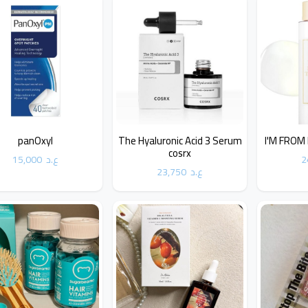
panOxyl
The Hyaluronic Acid 3 Serum
I'M FROM 
cosrx
2
ع.د
15,000
ع.د
23,750