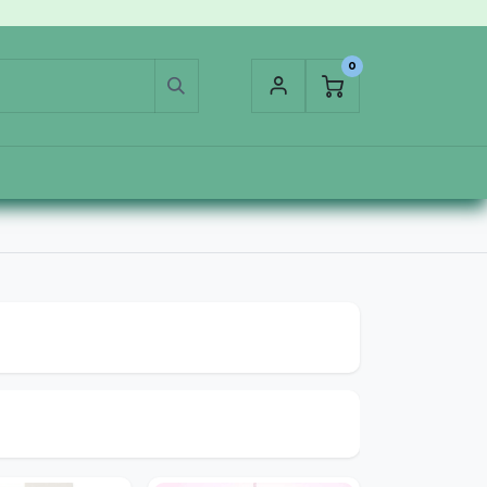
0
مرطب جسم
لاسقات الحبوب
خيط مائي
تونر
واق