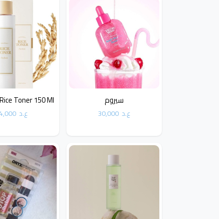
سيروم
Rice Toner 150 Ml
ع.د
30,000
ع.د
4,000