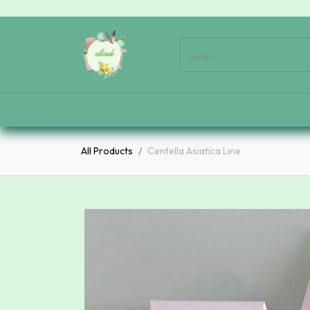
All Products
Centella Asiatica Line