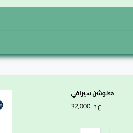
تواصل معنا
المتجر
الرئيسية
لوشن سيرافيsa
ع.د
32,000