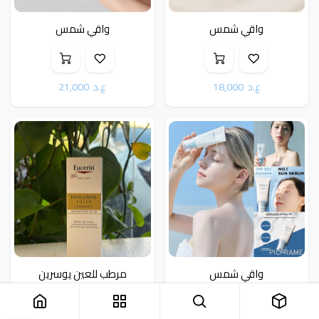
واقي شمس
واقي شمس
ع.د
18,000
ع.د
21,000
واقي شمس
مرطب للعين يوسرين