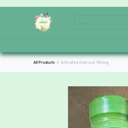
All Products
Activated charcoal 780mg