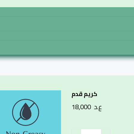
تواصل معنا
المتجر
الرئيسية
كريم قدم
ع.د
18,000